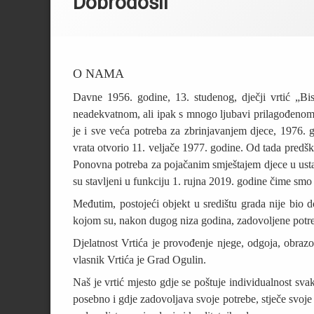
Dobrodošli
O NAMA
Davne 1956. godine, 13. studenog, dječji vrtić „Bi
neadekvatnom, ali ipak s mnogo ljubavi prilagođenom 
je i sve veća potreba za zbrinjavanjem djece, 1976. g
vrata otvorio 11. veljače 1977. godine. Od tada predško
Ponovna potreba za pojačanim smještajem djece u usta
su stavljeni u funkciju 1. rujna 2019. godine čime smo 
Međutim, postojeći objekt u središtu grada nije bio 
kojom su, nakon dugog niza godina, zadovoljene potreb
Djelatnost Vrtića je provođenje njege, odgoja, obrazo
vlasnik Vrtića je Grad Ogulin.
Naš je vrtić mjesto gdje se poštuje individualnost sva
posebno i gdje zadovoljava svoje potrebe, stječe svoje p