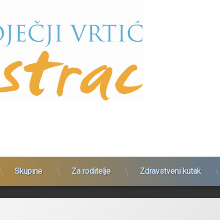
Skupine
Za roditelje
Zdravstveni kutak