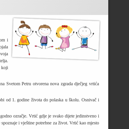
nom i
ojala
svoja
elja.
 koji
e na Svetom Petru otvorena nova zgrada dječjeg vrtića
dobi od 1. godine života do polaska u školu. Osnivač i
godno ozračje. Vrtić gdje je svako dijete jedinstveno i
e spoznaje i vještine potrebne za život. Vrtić kao mjesto