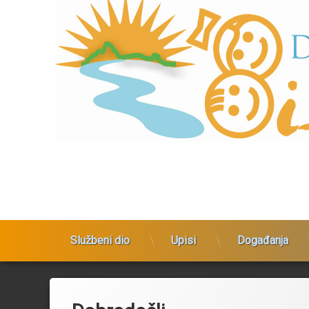
Preskoči
na
sadržaj
Dječji vrtić Bistrac
Službeni dio
Upisi
Događanja