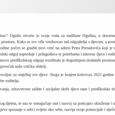
strac“ Ogulin otvorio je svoja vrata za mališane Ogulina, u skrom
prostoru. Kako se sve više vrednovao rad odgojitelja s djecom, a post
odine počeo se graditi novi vrtić na adresi Petra Preradovića koji je 
lski odgoj napreduje i prilagođava se potrebama i interesu djece i rodit
novu predškolskog odgoja rezultirala je dogradnjom dodatnih prostora
povećali našu vrtićku obitelj.
dovoljan za smještaj sve djece. Stoga je krajem kolovoza 2021.godin
e roditelja.
vanja, zdravstvene zaštite i socijalne skrbi djece rane i predškolske 
kog djeteta, te mu se omogućuje rast i razvoj uz poticajno okruženje i u
rve spoznaje o sebi i svijetu oko sebe, razvija svoje potencijale i stječ