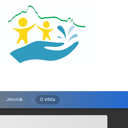
Jelovnik
O vrtiću