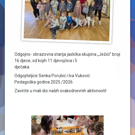
Odgojno- obrazovna starija jaslička skupina „Ježići“ broji
16 djece, od kojih 11 djevojčica i 5
dječaka.
Odgojiteljice Senka Porubić i Iva Vuković.
Pedagoška godina 2025./2026.
Zavirite u mali dio naših svakodnevnih aktivnosti!