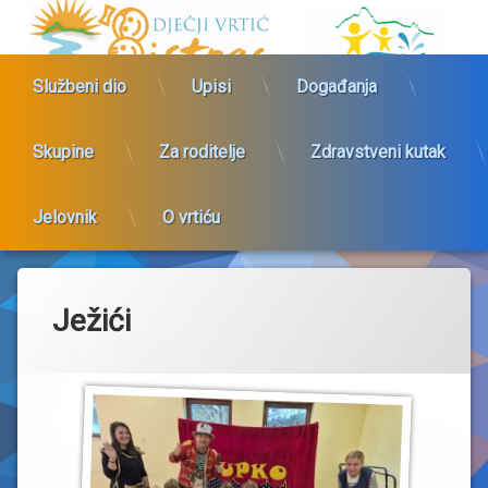
Preskoči
Dječji vrtić 
na
sadržaj
Službeni dio
Upisi
Događanja
Skupine
Za roditelje
Zdravstveni kutak
Jelovnik
O vrtiću
Ježići