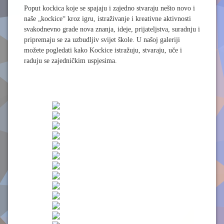
Poput kockica koje se spajaju i zajedno stvaraju nešto novo i
naše „kockice“ kroz igru, istraživanje i kreativne aktivnosti
svakodnevno grade nova znanja, ideje, prijateljstva, suradnju i
pripremaju se za uzbudljiv svijet škole. U našoj galeriji
možete pogledati kako Kockice istražuju, stvaraju, uče i
raduju se zajedničkim uspjesima.