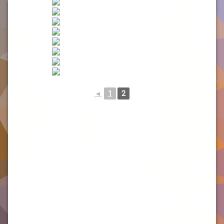
◄
1
2