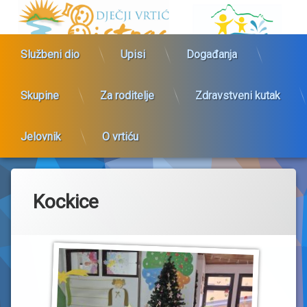
Preskoči
Dječji vrtić 
na
sadržaj
Službeni dio
Upisi
Događanja
Skupine
Za roditelje
Zdravstveni kutak
Jelovnik
O vrtiću
Kockice