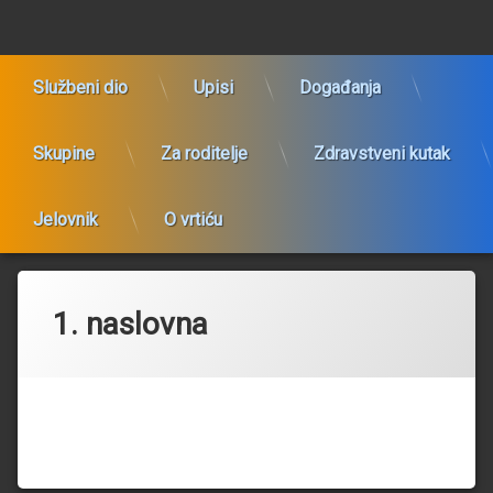
Preskoči
Dječji vrtić Bistrac
na
sadržaj
Službeni dio
Upisi
Događanja
Skupine
Za roditelje
Zdravstveni kutak
Jelovnik
O vrtiću
1. naslovna