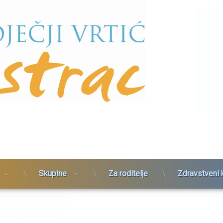
Skupine
Za roditelje
Zdravstveni 