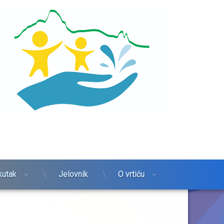
kutak
Jelovnik
O vrtiću