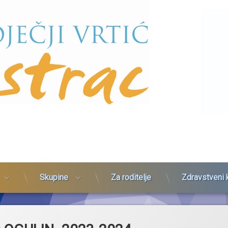
Skupine
Za roditelje
Zdravstveni 