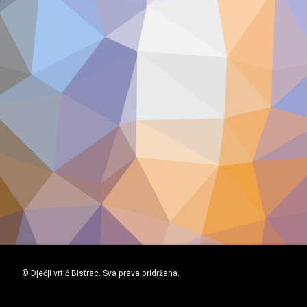
© Dječji vrtić Bistrac. Sva prava pridržana.