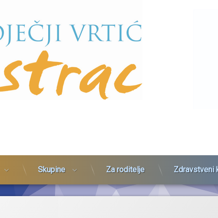
Skupine
Za roditelje
Zdravstveni 