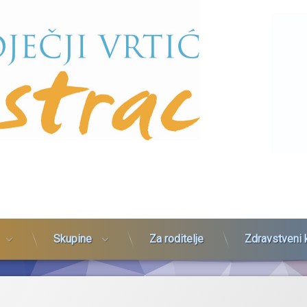
Skupine
Za roditelje
Zdravstveni 