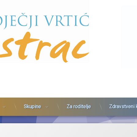
Skupine
Za roditelje
Zdravstveni 