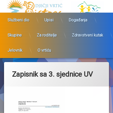
Preskoči
Dječji vrtić 
na
sadržaj
Službeni dio
Upisi
Događanja
Skupine
Za roditelje
Zdravstveni kutak
Jelovnik
O vrtiću
Zapisnik sa 3. sjednice UV