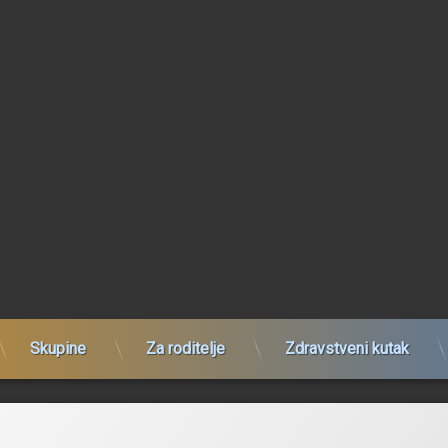
Skupine
Za roditelje
Zdravstveni kutak