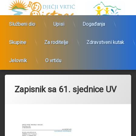
Preskoči
Dječji vrtić 
na
sadržaj
Službeni dio
Upisi
Događanja
Skupine
Za roditelje
Zdravstveni kutak
Jelovnik
O vrtiću
Zapisnik sa 61. sjednice UV