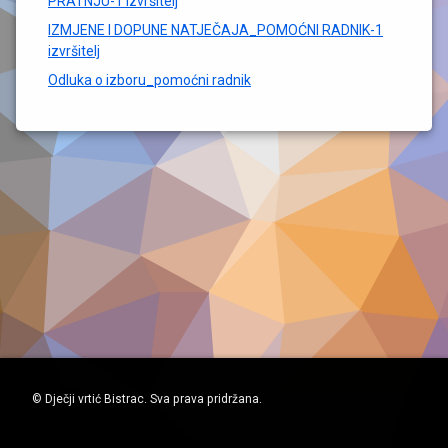
PRATNJU-1 izvršitelj
IZMJENE I DOPUNE NATJEČAJA_POMOĆNI RADNIK-1
izvršitelj
Odluka o izboru_pomoćni radnik
© Dječji vrtić Bistrac. Sva prava pridržana.