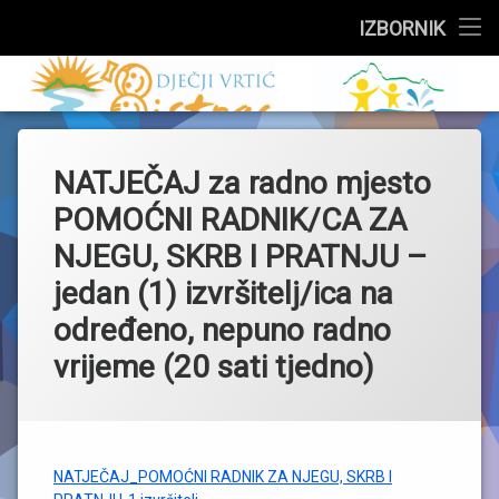
Službeni dio
IZBORNIK
Preskoči
Upisi
Dječji vrtić 
na
sadržaj
Događanja
NATJEČAJ za radno mjesto
Skupine
POMOĆNI RADNIK/CA ZA
Za roditelje
NJEGU, SKRB I PRATNJU –
jedan (1) izvršitelj/ica na
Zdravstveni kutak
određeno, nepuno radno
Jelovnik
vrijeme (20 sati tjedno)
O vrtiću
NATJEČAJ_POMOĆNI RADNIK ZA NJEGU, SKRB I