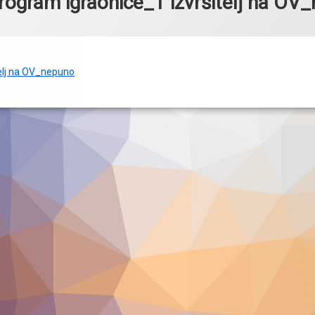
ogram igraonice_1 izvršitelj na OV
elj na OV_nepuno