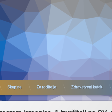
Skupine
Za roditelje
Zdravstveni kutak