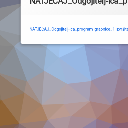
NATJEČAJ_Odgojitelj-ica_pr
NATJEČAJ_Odgojitelj-ica_program igraonice_1 izvršit