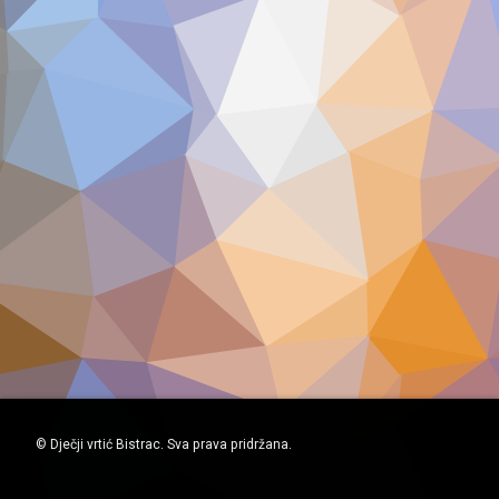
© Dječji vrtić Bistrac. Sva prava pridržana.