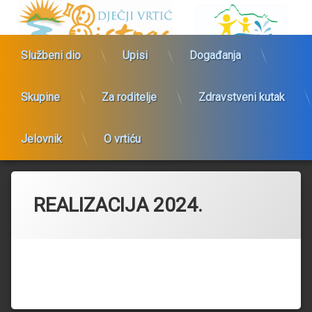
Preskoči
Dječji vrtić Bistrac
na
sadržaj
Službeni dio
Upisi
Događanja
Skupine
Za roditelje
Zdravstveni kutak
Jelovnik
O vrtiću
REALIZACIJA 2024.