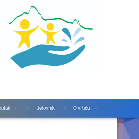
kutak
Jelovnik
O vrtiću