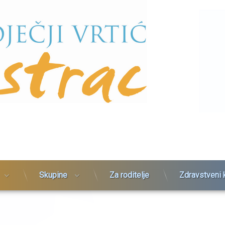
NV
Skupine
Za roditelje
Zdravstveni 