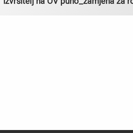
izvršitelj na OV puno_zamjena za ro