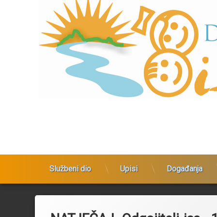
Dječji vrtić Bistrac
Službeni dio
Upisi
Događanja
Preskoči
na
sadržaj