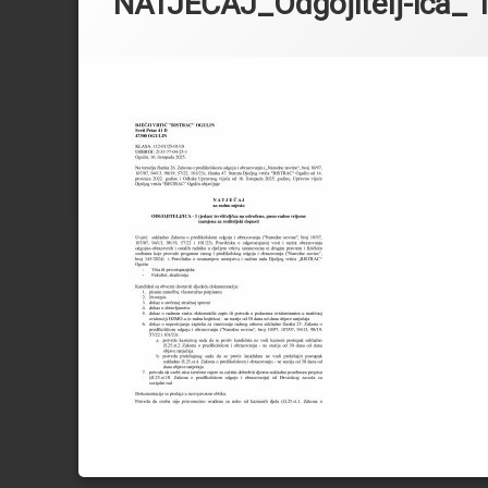
NATJEČAJ_Odgojitelj-ica_ 1 