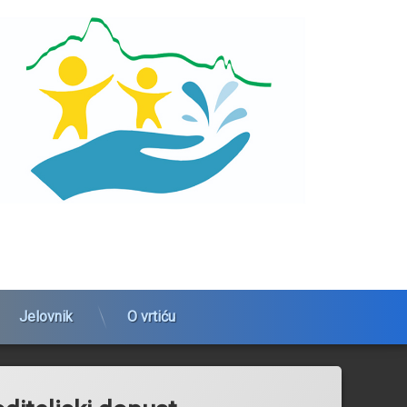
Jelovnik
O vrtiću