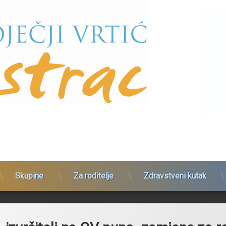
Skupine
Za roditelje
Zdravstveni kutak