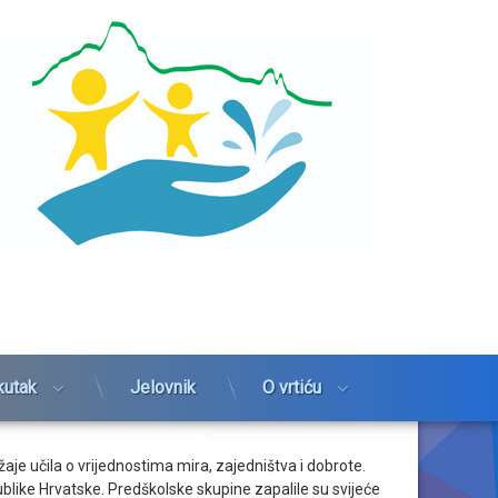
kutak
Jelovnik
O vrtiću
je učila o vrijednostima mira, zajedništva i dobrote.
ublike Hrvatske. Predškolske skupine zapalile su svijeće