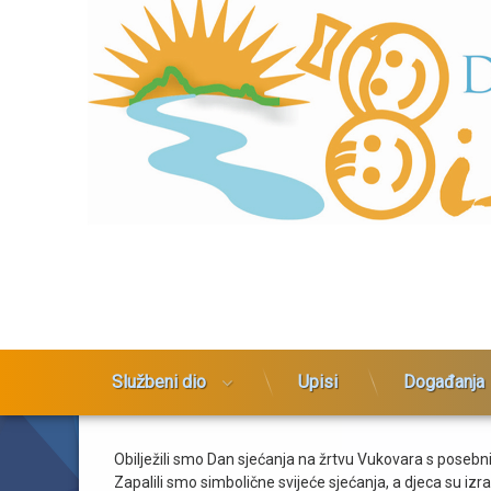
Preskoči
Dječji vrtić Bistrac
na
sadržaj
Sjećanje na žrtvu Vukovara
Službeni dio
Upisi
Događanja
Obilježili smo Dan sjećanja na žrtvu Vukovara s posebni
Zapalili smo simbolične svijeće sjećanja, a djeca su iz