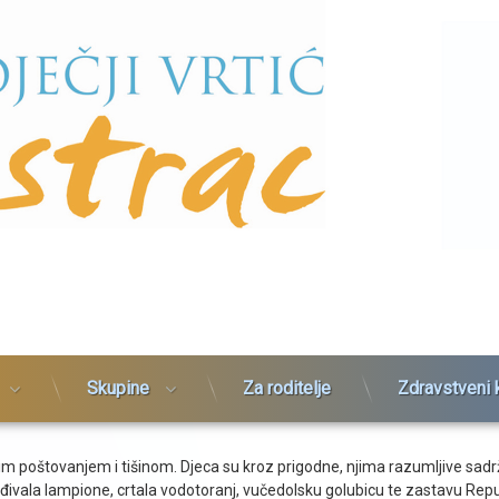
Skupine
Za roditelje
Zdravstveni 
m poštovanjem i tišinom. Djeca su kroz prigodne, njima razumljive sadrža
rađivala lampione, crtala vodotoranj, vučedolsku golubicu te zastavu Rep