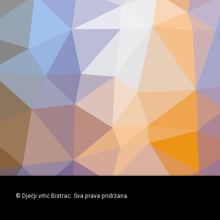
© Dječji vrtić Bistrac. Sva prava pridržana.