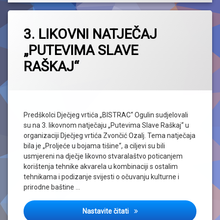
3. LIKOVNI NATJEČAJ
„PUTEVIMA SLAVE
RAŠKAJ“
Predškolci Dječjeg vrtića „BISTRAC“ Ogulin sudjelovali
su na 3. likovnom natječaju „Putevima Slave Raškaj“ u
organizaciji Dječjeg vrtića Zvončić Ozalj. Tema natječaja
bila je „Proljeće u bojama tišine“, a ciljevi su bili
usmjereni na dječje likovno stvaralaštvo poticanjem
korištenja tehnike akvarela u kombinaciji s ostalim
tehnikama i podizanje svijesti o očuvanju kulturne i
prirodne baštine …
3. LIKOVNI NATJEČAJ „PUTE
Nastavite čitati