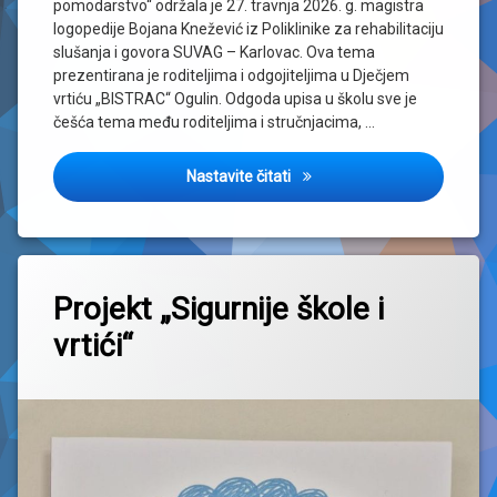
pomodarstvo“ održala je 27. travnja 2026. g. magistra
logopedije Bojana Knežević iz Poliklinike za rehabilitaciju
slušanja i govora SUVAG – Karlovac. Ova tema
prezentirana je roditeljima i odgojiteljima u Dječjem
vrtiću „BISTRAC“ Ogulin. Odgoda upisa u školu sve je
češća tema među roditeljima i stručnjacima, …
Odgoda upisa u školu – nužno
Nastavite čitati
Projekt „Sigurnije škole i
vrtići“