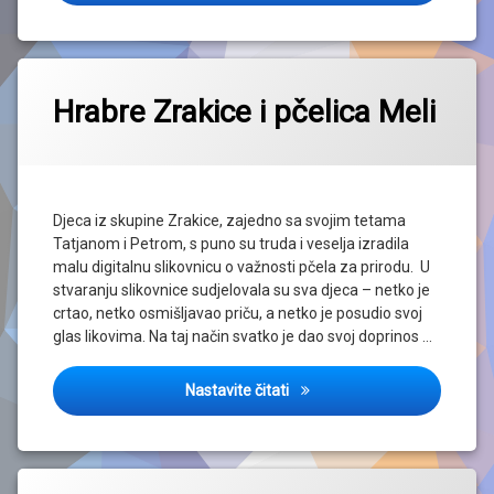
Hrabre Zrakice i pčelica Meli
Djeca iz skupine Zrakice, zajedno sa svojim tetama
Tatjanom i Petrom, s puno su truda i veselja izradila
malu digitalnu slikovnicu o važnosti pčela za prirodu. U
stvaranju slikovnice sudjelovala su sva djeca – netko je
crtao, netko osmišljavao priču, a netko je posudio svoj
glas likovima. Na taj način svatko je dao svoj doprinos …
Hrabre Zrakice i pčelica Meli
Nastavite čitati