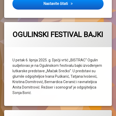
LJETOVANJE U SELCU 23.6. – 
Nastavite čitati
OGULINSKI FESTIVAL BAJKI
U petak 6. lipnja 2025. g. Dječji vrtić „BISTRAC“ Ogulin
sudjelovao je na Ogulinskom festivalu bajki izvođenjem
lutkarske predstave „Mačak Srećko“. U predstavi su
glumile odgojiteljice Ivana Puškarić, Tatjana Ivošević,
Kristina Domitrović, Bernardica Ceranić i ravnateljica
Anita Domitrović. Režiser i scenograf je odgojiteljica
Sonja Borić.