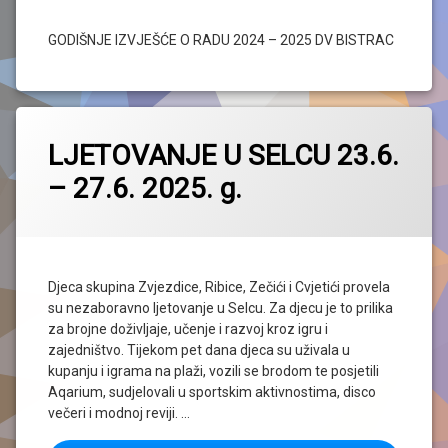
GODIŠNJE IZVJEŠĆE O RADU 2024 – 2025 DV BISTRAC
LJETOVANJE U SELCU 23.6.
– 27.6. 2025. g.
Djeca skupina Zvjezdice, Ribice, Zečići i Cvjetići provela
su nezaboravno ljetovanje u Selcu. Za djecu je to prilika
za brojne doživljaje, učenje i razvoj kroz igru i
zajedništvo. Tijekom pet dana djeca su uživala u
kupanju i igrama na plaži, vozili se brodom te posjetili
Aqarium, sudjelovali u sportskim aktivnostima, disco
večeri i modnoj reviji. …