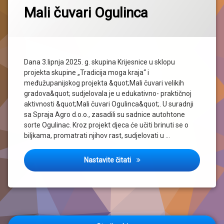
Mali čuvari Ogulinca
Dana 3.lipnja 2025. g. skupina Krijesnice u sklopu
projekta skupine „Tradicija moga kraja“ i
međužupanijskog projekta &quot;Mali čuvari velikih
gradova&quot; sudjelovala je u edukativno- praktičnoj
aktivnosti &quot;Mali čuvari Ogulinca&quot;. U suradnji
sa Spraja Agro d.o.o., zasadili su sadnice autohtone
sorte Ogulinac. Kroz projekt djeca će učiti brinuti se o
biljkama, promatrati njihov rast, sudjelovati u …
Mali čuvari Ogulinca
Nastavite čitati
Navigacija