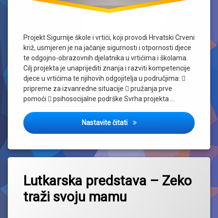
Projekt Sigurnije škole i vrtići, koji provodi Hrvatski Crveni
križ, usmjeren je na jačanje sigurnosti i otpornosti djece
te odgojno-obrazovnih djelatnika u vrtićima i školama.
Cilj projekta je unaprijediti znanja i razviti kompetencije
djece u vrtićima te njihovih odgojitelja u područjima: 
pripreme za izvanredne situacije  pružanja prve
pomoći  psihosocijalne podrške Svrha projekta …
Projekt „Sigurnije škole i vrtići
Nastavite čitati
Lutkarska predstava – Zeko
traži svoju mamu