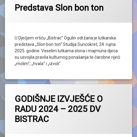
Predstava Slon bon ton
U Dječjem vrtiću „Bistrac“ Ogulin održana je lutkarska
predstava „Slon bon ton“ Studija Suncokret, 24. rujna
2025. godine. Veselim lutkama slona i majmuna djeca
su usvojila pravila kulturnog ponašanja te čarobne riječi
„molim“, „hvala“ i „izvoli“.
GODIŠNJE IZVJEŠĆE O
RADU 2024 – 2025 DV
BISTRAC