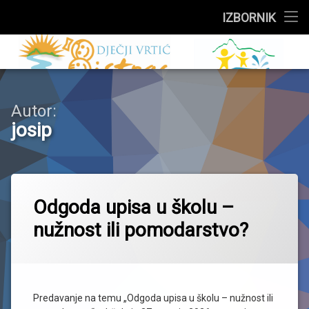
Službeni dio
IZBORNIK
Preskoči
Upisi
Dječji vrtić 
na
sadržaj
Događanja
Autor:
Skupine
josip
Za roditelje
Zdravstveni kutak
Odgoda upisa u školu –
Jelovnik
nužnost ili pomodarstvo?
O vrtiću
Predavanje na temu „Odgoda upisa u školu – nužnost ili