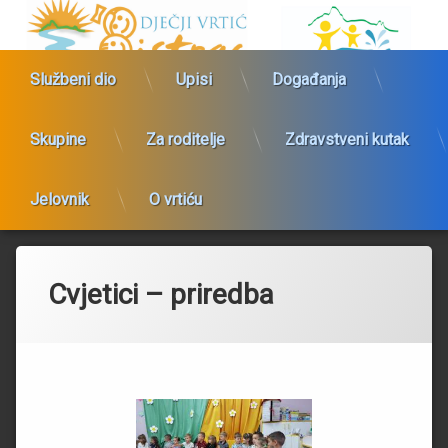
Preskoči
Dječji vrtić Bistrac
na
sadržaj
Službeni dio
Upisi
Događanja
Skupine
Za roditelje
Zdravstveni kutak
Jelovnik
O vrtiću
Cvjetici – priredba