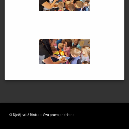
© Dječji vrtić Bistrac. Sva prava pridržana.