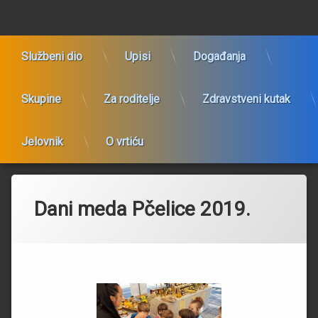
Preskoči
Dječji vrtić Bistrac
na
sadržaj
Službeni dio
Upisi
Događanja
Skupine
Za roditelje
Zdravstveni kutak
Jelovnik
O vrtiću
Dani meda Pčelice 2019.