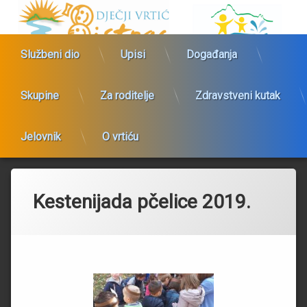
Dječji vrtić Bistrac
Službeni dio
Upisi
Događanja
Skupine
Za roditelje
Zdravstveni kutak
Jelovnik
O vrtiću
Preskoči
na
sadržaj
Kestenijada pčelice 2019.