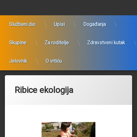
Preskoči
Dječji vrtić Bistrac
na
sadržaj
Službeni dio
Upisi
Događanja
Skupine
Za roditelje
Zdravstveni kutak
Jelovnik
O vrtiću
Ribice ekologija