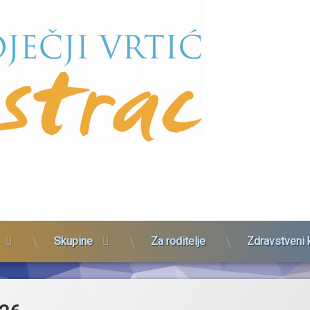
Skupine
Za roditelje
Zdravstveni 