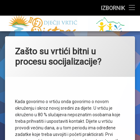
Službeni dio
IZBORNIK
Preskoči
Upisi
Dječji vrtić 
na
sadržaj
Događanja
Zašto su vrtići bitni u
Skupine
procesu socijalizacije?
Za roditelje
Zdravstveni kutak
Jelovnik
Kada govorimo o vrtiću onda govorimo o novom
okruženju i skroz novoj sredini za dijete. U vrtiću je
O vrtiću
okruženo u 80 % slučajeva nepoznatim osobama koje
treba prihvatiti i uspostaviti kontakt. Dijete u vrtiću
provodi većinu dana, a u tom periodu ima određene
zadatke koje treba usvojiti i početi prakticirati. Prvi