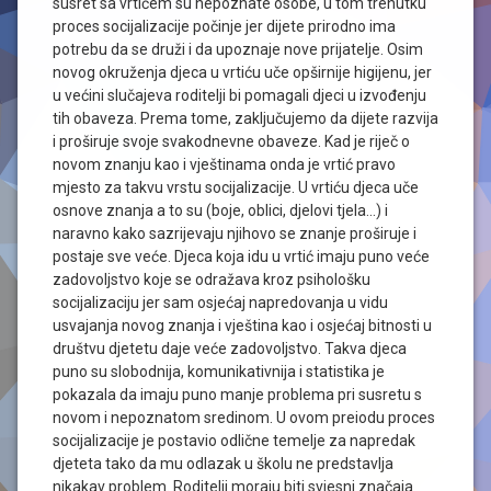
susret sa vrtićem su nepoznate osobe, u tom trenutku
proces socijalizacije počinje jer dijete prirodno ima
potrebu da se druži i da upoznaje nove prijatelje. Osim
novog okruženja djeca u vrtiću uče opširnije higijenu, jer
u većini slučajeva roditelji bi pomagali djeci u izvođenju
tih obaveza. Prema tome, zaključujemo da dijete razvija
i proširuje svoje svakodnevne obaveze. Kad je riječ o
novom znanju kao i vještinama onda je vrtić pravo
mjesto za takvu vrstu socijalizacije. U vrtiću djeca uče
osnove znanja a to su (boje, oblici, djelovi tjela…) i
naravno kako sazrijevaju njihovo se znanje proširuje i
postaje sve veće. Djeca koja idu u vrtić imaju puno veće
zadovoljstvo koje se odražava kroz psihološku
socijalizaciju jer sam osjećaj napredovanja u vidu
usvajanja novog znanja i vještina kao i osjećaj bitnosti u
društvu djetetu daje veće zadovoljstvo. Takva djeca
puno su slobodnija, komunikativnija i statistika je
pokazala da imaju puno manje problema pri susretu s
novom i nepoznatom sredinom. U ovom preiodu proces
socijalizacije je postavio odlične temelje za napredak
djeteta tako da mu odlazak u školu ne predstavlja
nikakav problem. Roditelji moraju biti svjesni značaja