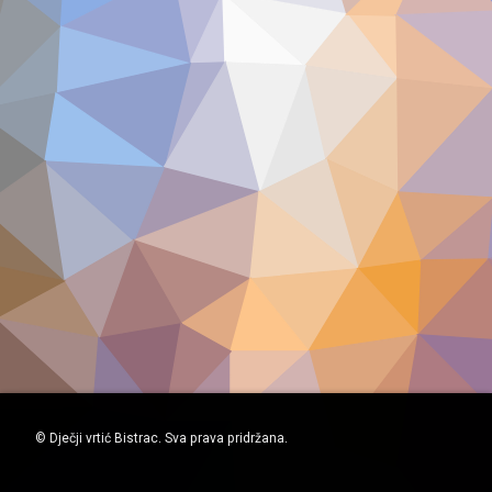
© Dječji vrtić Bistrac. Sva prava pridržana.