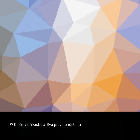
© Dječji vrtić Bistrac. Sva prava pridržana.