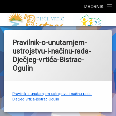
Službeni dio
IZBORNIK
Preskoči
Upisi
Dječji vrtić 
na
sadržaj
Događanja
Pravilnik-o-unutarnjem-
Skupine
ustrojstvu-i-načinu-rada-
Za roditelje
Dječjeg-vrtića-Bistrac-
Ogulin
Zdravstveni kutak
Jelovnik
O vrtiću
Pravilnik-o-unutarnjem-ustrojstvu-i-načinu-rada-
Dječjeg-vrtića-Bistrac-Ogulin