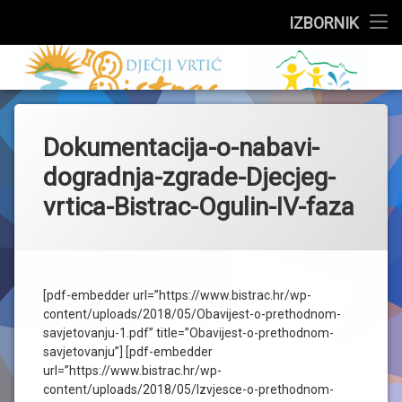
Službeni dio
IZBORNIK
Preskoči
Upisi
Dječji vrtić 
na
sadržaj
Događanja
Dokumentacija-o-nabavi-
Skupine
dogradnja-zgrade-Djecjeg-
Za roditelje
vrtica-Bistrac-Ogulin-IV-faza
Zdravstveni kutak
Jelovnik
[pdf-embedder url=”https://www.bistrac.hr/wp-
content/uploads/2018/05/Obavijest-o-prethodnom-
O vrtiću
savjetovanju-1.pdf” title=”Obavijest-o-prethodnom-
savjetovanju”] [pdf-embedder
url=”https://www.bistrac.hr/wp-
content/uploads/2018/05/Izvjesce-o-prethodnom-