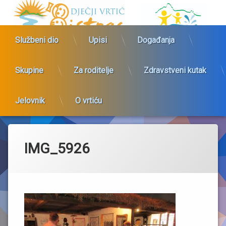
Dječji vrtić Bistrac
Službeni dio
Upisi
Događanja
Skupine
Za roditelje
Zdravstveni kutak
Jelovnik
O vrtiću
Preskoči
na
sadržaj
IMG_5926