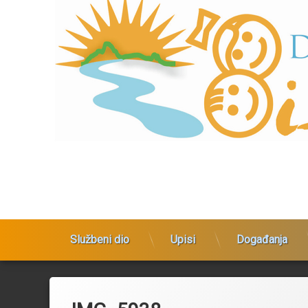
Preskoči
na
sadržaj
Dječji vrtić Bistrac
Službeni dio
Upisi
Događanja