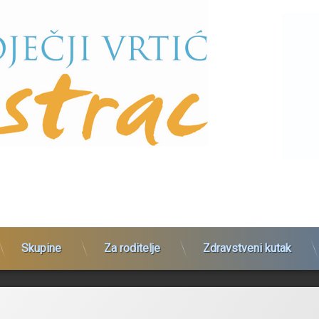
Skupine
Za roditelje
Zdravstveni kutak