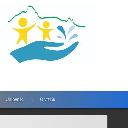
Jelovnik
O vrtiću