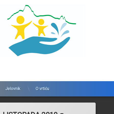
Jelovnik
O vrtiću