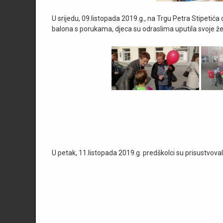
U srijedu, 09.listopada 2019.g., na Trgu Petra Stipetića 
balona s porukama, djeca su odraslima uputila svoje želj
U petak, 11.listopada 2019.g. predškolci su prisustvova