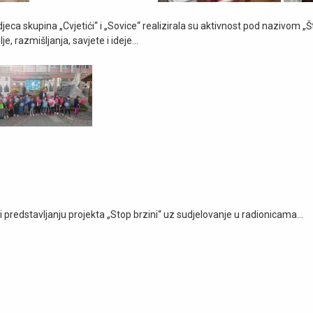
djeca skupina „Cvjetići“ i „Sovice“ realizirala su aktivnost pod nazivom „
e, razmišljanja, savjete i ideje…
li predstavljanju projekta „Stop brzini“ uz sudjelovanje u radionicama…