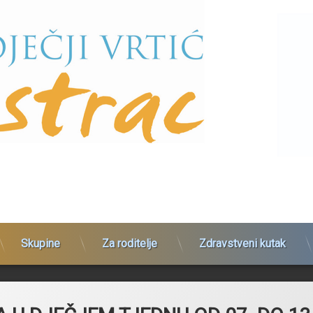
Skupine
Za roditelje
Zdravstveni kutak