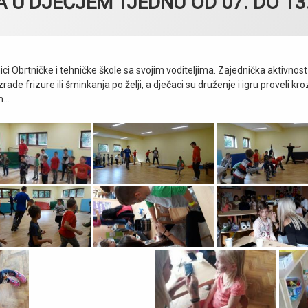
U DJEČJEM TJEDNU OD 07. DO 13.
ici Obrtničke i tehničke škole sa svojim voditeljima. Zajednička aktivnost 
izrade frizure ili šminkanja po želji, a dječaci su druženje i igru proveli kr
om…