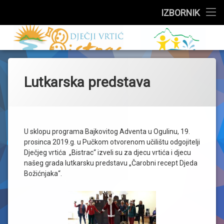
Službeni dio
IZBORNIK
Preskoči
Upisi
Dječji vrtić 
na
sadržaj
Događanja
Lutkarska predstava
Skupine
Za roditelje
Zdravstveni kutak
U sklopu programa Bajkovitog Adventa u Ogulinu, 19.
prosinca 2019.g. u Pučkom otvorenom učilištu odgojitelji
Dječjeg vrtića „Bistrac“ izveli su za djecu vrtića i djecu
Jelovnik
našeg grada lutkarsku predstavu „Čarobni recept Djeda
Božićnjaka“.
O vrtiću