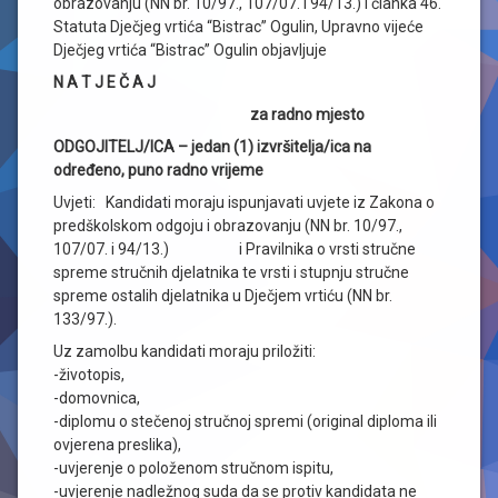
obrazovanju (NN br. 10/97., 107/07. i 94/13.) i članka 46.
Statuta Dječjeg vrtića “Bistrac” Ogulin, Upravno vijeće
Dječjeg vrtića “Bistrac” Ogulin objavljuje
N A T J E Č A J
za radno mjesto
ODGOJITELJ/ICA – jedan (1) izvršitelja/ica na
određeno, puno radno vrijeme
Uvjeti:
Kandidati moraju ispunjavati uvjete iz Zakona o
predškolskom odgoju i obrazovanju (NN br. 10/97.,
107/07. i 94/13.)
i Pravilnika o vrsti stručne
spreme stručnih djelatnika te vrsti i stupnju stručne
spreme ostalih djelatnika u Dječjem vrtiću (NN br.
133/97.).
Uz zamolbu kandidati moraju priložiti:
-životopis,
-domovnica,
-diplomu o stečenoj stručnoj spremi (original diploma ili
ovjerena preslika),
-uvjerenje o položenom stručnom ispitu,
-uvjerenje nadležnog suda da se protiv kandidata ne