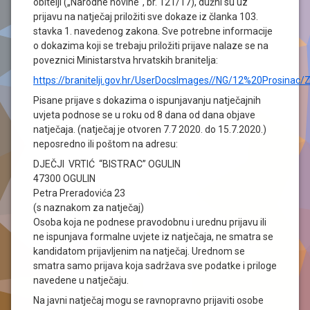
obitelji („Narodne novine“, br. 121/17), dužni su uz
prijavu na natječaj priložiti sve dokaze iz članka 103.
stavka 1. navedenog zakona. Sve potrebne informacije
o dokazima koji se trebaju priložiti prijave nalaze se na
poveznici Ministarstva hrvatskih branitelja:
https://branitelji.gov.hr/UserDocsImages//NG/12%20P
Pisane prijave s dokazima o ispunjavanju natječajnih
uvjeta podnose se u roku od 8 dana od dana objave
natječaja. (natječaj je otvoren 7.7 2020. do 15.7.2020.)
neposredno ili poštom na adresu:
DJEČJI VRTIĆ “BISTRAC” OGULIN
47300 OGULIN
Petra Preradovića 23
(s naznakom za natječaj)
Osoba koja ne podnese pravodobnu i urednu prijavu ili
ne ispunjava formalne uvjete iz natječaja, ne smatra se
kandidatom prijavljenim na natječaj. Urednom se
smatra samo prijava koja sadržava sve podatke i priloge
navedene u natječaju.
Na javni natječaj mogu se ravnopravno prijaviti osobe