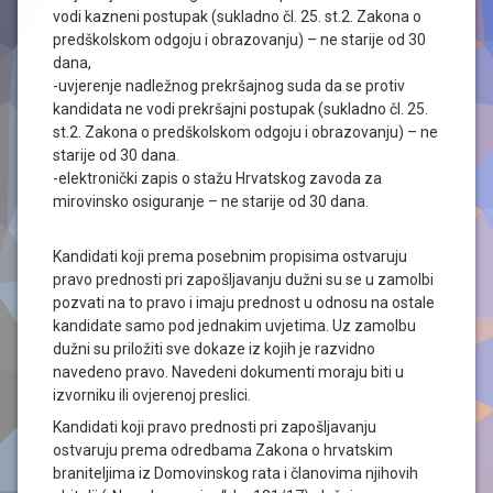
vodi kazneni postupak (sukladno čl. 25. st.2. Zakona o
predškolskom odgoju i obrazovanju) – ne starije od 30
dana,
-uvjerenje nadležnog prekršajnog suda da se protiv
kandidata ne vodi prekršajni postupak (sukladno čl. 25.
st.2. Zakona o predškolskom odgoju i obrazovanju) – ne
starije od 30 dana.
-elektronički zapis o stažu Hrvatskog zavoda za
mirovinsko osiguranje – ne starije od 30 dana.
Kandidati koji prema posebnim propisima ostvaruju
pravo prednosti pri zapošljavanju dužni su se u zamolbi
pozvati na to pravo i imaju prednost u odnosu na ostale
kandidate samo pod jednakim uvjetima. Uz zamolbu
dužni su priložiti sve dokaze iz kojih je razvidno
navedeno pravo. Navedeni dokumenti moraju biti u
izvorniku ili ovjerenoj preslici.
Kandidati koji pravo prednosti pri zapošljavanju
ostvaruju prema odredbama Zakona o hrvatskim
braniteljima iz Domovinskog rata i članovima njihovih