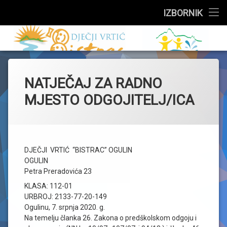
Službeni dio
IZBORNIK
Preskoči
Upisi
Dječji vrtić 
na
sadržaj
Događanja
NATJEČAJ ZA RADNO
Skupine
MJESTO ODGOJITELJ/ICA
Za roditelje
Zdravstveni kutak
DJEČJI VRTIĆ “BISTRAC” OGULIN
Jelovnik
OGULIN
Petra Preradovića 23
O vrtiću
KLASA: 112-01
URBROJ: 2133-77-20-149
Ogulinu, 7. srpnja 2020. g.
Na temelju članka 26. Zakona o predškolskom odgoju i