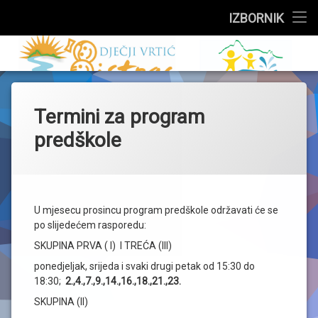
Službeni dio
IZBORNIK
Preskoči
Upisi
Dječji vrtić 
na
sadržaj
Događanja
Termini za program
Skupine
predškole
Za roditelje
Zdravstveni kutak
U mjesecu prosincu program predškole održavati će se
Jelovnik
po slijedećem rasporedu:
SKUPINA PRVA ( I) I TREĆA (III)
O vrtiću
ponedjeljak, srijeda i svaki drugi petak od 15:30 do
18:30;
2.,4.,7.,9.,14.,16.,18.,21.,23.
SKUPINA (II)