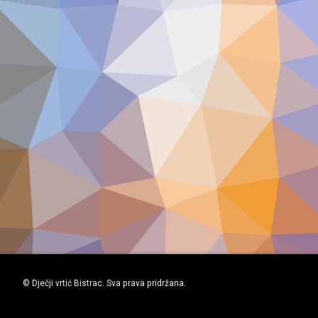
© Dječji vrtić Bistrac. Sva prava pridržana.