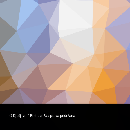
© Dječji vrtić Bistrac. Sva prava pridržana.