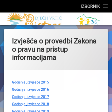
Službeni dio
IZBORNIK
Preskoči
Upisi
Dječji vrtić 
na
sadržaj
Događanja
Izvješća o provedbi Zakona
Skupine
o pravu na pristup
Za roditelje
informacijama
Zdravstveni kutak
Jelovnik
Godisnje_izvjesce 2015
O vrtiću
Godisnje_izvjesce 2016
Godisnje_izvjesce 2017
Godisnje_izvjesce 2018
Godisnje_izvjesce 2019