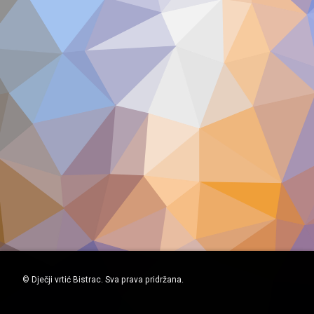
© Dječji vrtić Bistrac. Sva prava pridržana.