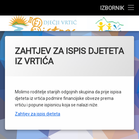
Službeni dio
IZBORNIK
Preskoči
Upisi
Dječji vrtić 
na
sadržaj
Događanja
ZAHTJEV ZA ISPIS DJETETA
Skupine
IZ VRTIĆA
Za roditelje
Zdravstveni kutak
Molimo roditelje starijih odgojnih skupina da prije ispisa
Jelovnik
djeteta iz vrtića podmire financijske obveze prema
vrtiću i popune ispisnicu koja se nalazi niže.
O vrtiću
Zahtjev za ispis djeteta